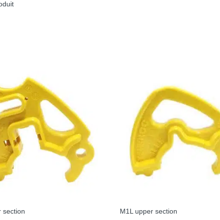
oduit
 section
M1L upper section