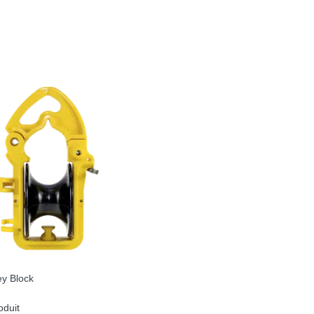
ey Block
oduit