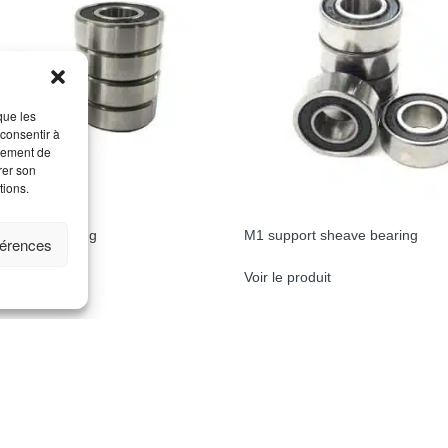
que les
 consentir à
rtement de
rer son
tions.
 sheave bearing
M1 support sheave bearing
férences
oduit
Voir le produit