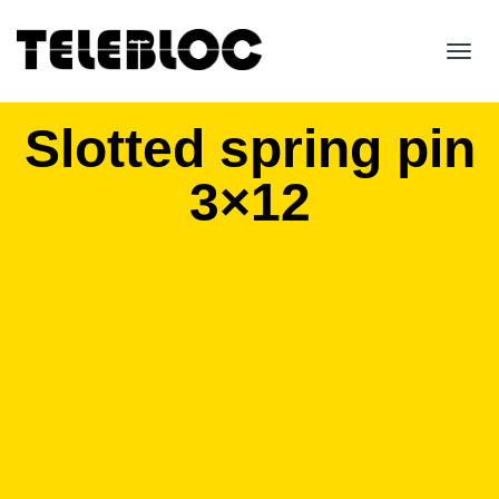
Toggl
navig
Slotted spring pin
3×12