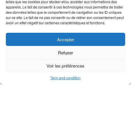
telles que les cookies pour stocker et/ou accéder aux informations des
appareils. Le fait de consentir à ces technologies nous permettra de traiter
des données telles que le comportement de navigation ou les ID uniques
M series sheave
Slotted spring pin 3×20
sur ce site. Le fait de ne pas consentir ou de retirer son consentement peut
avoir un effet négatif sur certaines caractéristiques et fonctions.
Accepter
Refuser
Voir les préférences
Term and condition
M1 support sheave bearing
M series pivot pin