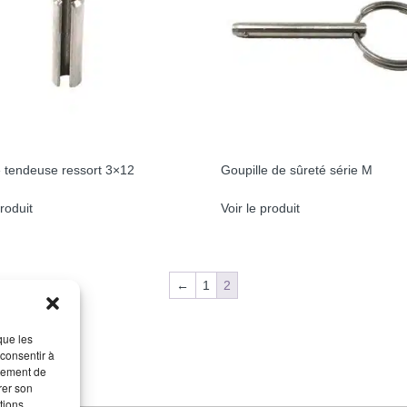
e tendeuse ressort 3×12
Goupille de sûreté série M
produit
Voir le produit
←
1
2
que les
 consentir à
rtement de
rer son
tions.